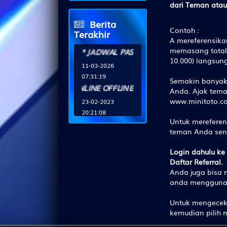
SYDNEY
1377
dari Teman atau
Berita
Contoh :
Terakhir
A mereferensika
memasang total 
* JADWAL PASARAN *
10.000) langsun
11-03-2026
07:31:19
Semakin banyak
Ÿ“¢ JADWAL ONLINE OFFLINE BANKl ðŸ“¢ *
Anda. Ajak tem
www.minitoto.c
23-02-2023
20:21:08
Untuk merefere
“¢ DISKON TOGEL HADIAH TOGEL ðŸ“¢ *
teman Anda send
23-02-2023
20:20:39
Login dahulu ke 
Daftar Referral.
Anda juga bisa
anda menggunak
Untuk mengecek 
kemudian pilih 