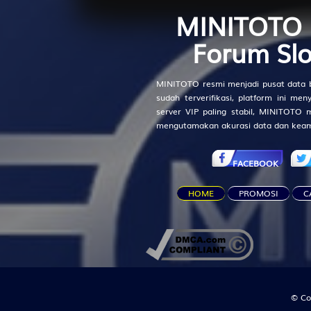
MINITOTO :
Forum Slo
MINITOTO resmi menjadi pusat data ba
sudah terverifikasi, platform ini me
server VIP paling stabil, MINITOTO 
mengutamakan akurasi data dan keam
FACEBOOK
HOME
PROMOSI
C
© Co