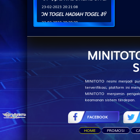
23-02-2023 20:21:08
* ðŸ“¢ DISKON TOGEL HADIAH TOGEL ðŸ“¢ *
23-02-2023 20:20:39
MINITOTO
S
MINITOTO resmi menjadi pusa
terverifikasi, platform ini me
MINITOTO menjamin pengala
keamanan sistem terdepan.
FACEBOOK
HOME
PROMOSI
C