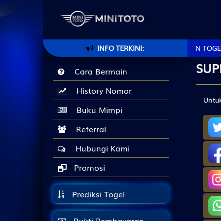
ELAMAT DATANG DI WWW.MINITOTO.COM AGEN TOGEL ONLINE IDN 
INFO TERKINI:
SUP
Cara Bermain
History Nomor
Untuk
Buku Mimpi
Referral
Hubungi Kami
Promosi
Prediksi Togel
Bukti Pembayaran